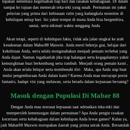
lupakan sementara kegelisahan tiap hari dan rasakan kebahagiaan. Di dalam
sampai ke tujuan dan memecah teka-teki yang susah. Permainan ini yakni
pelarian yang prima dari kebiasaan rutin yang kadangkala monoton di
kehidupan setiap hari. Ini yakni tempat di mana Anda bisa bergembira,
santai, serta nikmati waktu senggang Anda.
Akan tetapi, seperti di kehidupan fakta, tidak ada jalan singkat ke arah
kesuksesan dalam Mabar88 Maxwin. Anda mesti bekerja giat, belajar dari
kekeliruan Anda, serta selalu mengusahakan menjadi pemain terhebat yang
Anda dapat. Namun ingatkanlah jika tiap halangan serta kegagalannya yakni
kemungkinan buat berkembang serta tumbuh. Menjadi orang pemain kami ,
Anda akan selalu belajar serta membenahi diri . Maka, apa Anda siap buat
mulai pengembaraan Anda dalam kami? Karena Anda mau merayapi posisi
fantastis, hadapi visi yang melawan, serta beradu dalam kejuaraan bersaing?
Masuk dengan Populasi Di Mabar 88
Dengan Anda mau merasai kepuasan saat selesaikan teka-teki dan
memperoleh kemenangan dalam permainan? Apa Anda pengin rasakan
keceriaan serta kebahagiaan dalam kehidupan Anda lewat games? Kalau ya,
jadi Mabar88 Maxwin merupakan daerah yang prima untuk Anda. Bersatulah