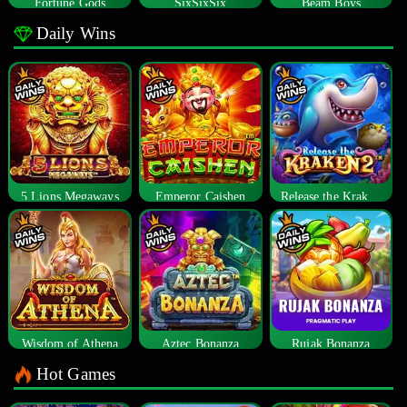
Fortune Gods
SixSixSix
Beam Boys
Daily Wins
5 Lions Megaways
Emperor Caishen
Release the Kraken 2
Wisdom of Athena
Aztec Bonanza
Rujak Bonanza
Hot Games