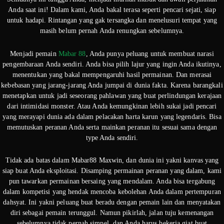
Anda saat ini! Dalam kami, Anda bakal terasa seperti pencari sejati, siap
untuk hadapi. Rintangan yang gak tersangka dan menelusuri tempat yang
masih belum pernah Anda renungkan sebelumnya.
Menjadi pemain
Mabar 88
, Anda punya peluang untuk membuat narasi
pengembaraan Anda sendiri. Anda bisa pilih lajur yang ingin Anda ikutinya,
menentukan yang bakal mempengaruhi hasil permainan. Dan merasai
kebebasan yang jarang-jarang Anda jumpai di dunia fakta. Karena barangkali
menetapkan untuk jadi seseorang pahlawan yang buat perlindungan kerajaan
dari intimidasi monster. Atau Anda kemungkinan lebih sukai jadi pencari
yang merayapi dunia ada dalam pelacakan harta karun yang legendaris. Bisa
memutuskan peranan Anda serta mainkan peranan itu sesuai sama dengan
type Anda sendiri.
Tidak ada batas dalam Mabar88 Maxwin, dan dunia ini yakni kanvas yang
siap buat Anda eksploitasi. Disamping permainan peranan yang dalam, kami
pun tawarkan permainan bersaing yang mendalam. Anda bisa tergabung
dalam kompetisi yang hendak mencoba kebolehan Anda dalam pertempuran
dahsyat. Ini yakni peluang buat beradu dengan pemain lain dan menyatakan
diri sebagai pemain terunggul. Namun pikirlah, jalan tuju kemenangan
sebelumnya tidak pernah simpel, dan Anda harus bekerja giat buat