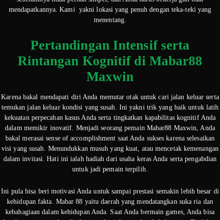
mendapatkannya. Kami yakni lokasi yang penuh dengan teka-teki yang
menentang.
Pertandingan Intensif serta
Rintangan Kognitif di Mabar88
Maxwin
Karena bakal mendapati diri Anda memutar otak untuk cari jalan keluar serta
temukan jalan keluar kondisi yang susah. Ini yakni trik yang baik untuk latih
kekuatan perpecahan kasus Anda serta tingkatkan kapabilitas kognitif Anda
dalam memikir inovatif. Menjadi seorang pemain Mabar88 Maxwin, Anda
bakal merasai sense of accomplishment saat Anda sukses karena selesaikan
visi yang susah. Menundukkan musuh yang kuat, atau mencetak kemenangan
dalam invitasi. Hati ini ialah hadiah dari usaha keras Anda serta pengabdian
untuk jadi pemain terpilih.
Ini pula bisa beri motivasi Anda untuk sampai prestasi semakin lebih besar di
kehidupan fakta. Mabar 88 yaitu daerah yang mendatangkan suka ria dan
kebahagiaan dalam kehidupan Anda. Saat Anda bermain games, Anda bisa