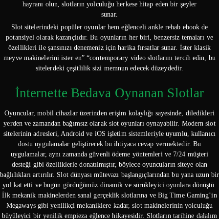
hayranı olun, slotların yolculuğu herkese hitap eden bir şeyler
sunar.
Slot sitelerindeki popüler oyunlar hem eğlenceli ankle rehab ebook de
potansiyel olarak kazançlıdır. Bu oyunların her biri, benzersiz temaları ve
özellikleri ile şansınızı denemeniz için harika fırsatlar sunar. İster klasik
meyve makinelerini ister en” “contemporary video slotlarını tercih edin, bu
sitelerdeki çeşitlilik sizi memnun edecek düzeydedir.
İnternette Bedava Oynanan Slotlar
Oyuncular, mobil cihazlar üzerinden erişim kolaylığı sayesinde, diledikleri
yerden ve zamandan bağımsız olarak slot oyunları oynayabilir. Modern slot
sitelerinin adresleri, Android ve iOS işletim sistemleriyle uyumlu, kullanıcı
dostu uygulamalar geliştirerek bu ihtiyaca cevap vermektedir. Bu
uygulamalar, aynı zamanda güvenli ödeme yöntemleri ve 7/24 müşteri
desteği gibi özelliklerle donatılmıştır, böylece oyuncuların siteye olan
bağlılıkları artırılır. Slot dünyası mütevazı başlangıçlarından bu yana uzun bi
yol kat etti ve bugün gördüğümüz dinamik ve sürükleyici oyunlara dönüştü.
İlk mekanik makinelerden sanal gerçeklik slotlarına ve Big Time Gaming’in
Megaways gibi yenilikçi mekaniklere kadar, slot makinelerinin yolculuğu
büyüleyici bir yenilik empieza eğlence hikayesidir. Slotların tarihine dalalım