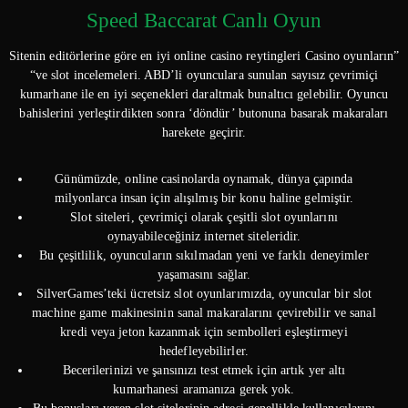
Speed Baccarat Canlı Oyun
Sitenin editörlerine göre en iyi online casino reytingleri Casino oyunların”
“ve slot incelemeleri. ABD’li oyunculara sunulan sayısız çevrimiçi
kumarhane ile en iyi seçenekleri daraltmak bunaltıcı gelebilir. Oyuncu
bahislerini yerleştirdikten sonra ‘döndür’ butonuna basarak makaraları
harekete geçirir.
Günümüzde, online casinolarda oynamak, dünya çapında
milyonlarca insan için alışılmış bir konu haline gelmiştir.
Slot siteleri, çevrimiçi olarak çeşitli slot oyunlarını
oynayabileceğiniz internet siteleridir.
Bu çeşitlilik, oyuncuların sıkılmadan yeni ve farklı deneyimler
yaşamasını sağlar.
SilverGames’teki ücretsiz slot oyunlarımızda, oyuncular bir slot
machine game makinesinin sanal makaralarını çevirebilir ve sanal
kredi veya jeton kazanmak için sembolleri eşleştirmeyi
hedefleyebilirler.
Becerilerinizi ve şansınızı test etmek için artık yer altı
kumarhanesi aramanıza gerek yok.