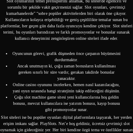
Slot oyunlarının temel prensiplerini anlamak, bu sitelerde eğlenceli ve
sorumlu bir şekilde vakit geçirmenizi sağlar. Slot oyunları, çevrimiçi
kumarhanelerde” “sobre popüler aktivitelerden biri olarak öne çıkıyor.
Kullanıcıların kolayca erişebildiği ve geniş çeşitlilikte temalar sunan bu
platformlar, her geçen gün daha fazla oyuncuyu kendine çekiyor. Slot siteleri
terimi, bu oyunları barındıran ve farklı promosyonlar ve bonuslar sunarak
kullanıcı deneyimini zenginleştiren online siteleri ifade eder.
Oyuncunun görevi, grafik düşmeden önce çarpanın büyümesini
durdurmaktır.
Ancak unutmayın ki, çoğu zaman bonusların kullanılması
gereken sınırlı bir süre vardır, gerakan takdirde bonuslar
yanacaktır.
Online casino oyununu incelerken, hemen nasıl kazanılacağını,
yani oyun sırasında hangi stratejinin takip edileceğini düşünün.
Çoğu slot machine game sitesi yeni kullanıcılarına hoş geldin
bonusu, mevcut kullanıcılara ise yatırım bonusu, kayıp bonusu
gibi promosyonlar sunar.
Slot siteleri ise bu popüler oyunları dijital platformlara taşıyarak, her yerden
erişim imkanı sağlar. PlaySlots. Net’e hoş geldiniz, ücretsiz çevrimiçi slot
oynamak için gideceğiniz yer. Her biri kendine özgü tema ve özellikler sunan