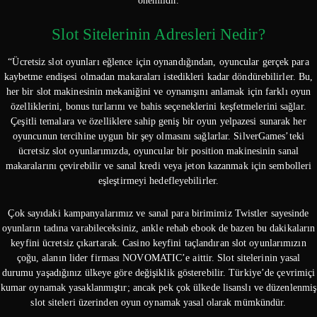
önemlidir.
Slot Sitelerinin Adresleri Nedir?
“Ücretsiz slot oyunları eğlence için oynandığından, oyuncular gerçek para
kaybetme endişesi olmadan makaraları istedikleri kadar döndürebilirler. Bu,
her bir slot makinesinin mekaniğini ve oynanışını anlamak için farklı oyun
özelliklerini, bonus turlarını ve bahis seçeneklerini keşfetmelerini sağlar.
Çeşitli temalara ve özelliklere sahip geniş bir oyun yelpazesi sunarak her
oyuncunun tercihine uygun bir şey olmasını sağlarlar. SilverGames’teki
ücretsiz slot oyunlarımızda, oyuncular bir position makinesinin sanal
makaralarını çevirebilir ve sanal kredi veya jeton kazanmak için sembolleri
eşleştirmeyi hedefleyebilirler.
Çok sayıdaki kampanyalarımız ve sanal para birimimiz Twistler sayesinde
oyunların tadına varabileceksiniz, ankle rehab ebook de bazen bu dakikaların
keyfini ücretsiz çıkartarak. Casino keyfini taçlandıran slot oyunlarımızın
çoğu, alanın lider firması NOVOMATIC’e aittir. Slot sitelerinin yasal
durumu yaşadığınız ülkeye göre değişiklik gösterebilir. Türkiye’de çevrimiçi
kumar oynamak yasaklanmıştır; ancak pek çok ülkede lisanslı ve düzenlenmiş
slot siteleri üzerinden oyun oynamak yasal olarak mümkündür.