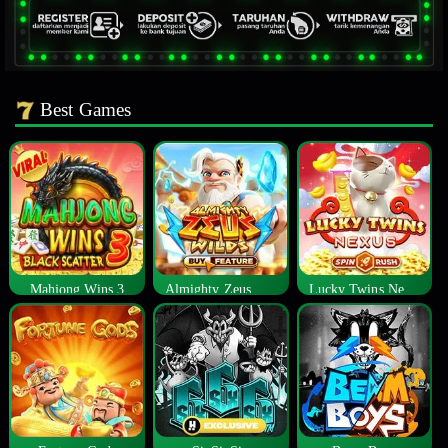
Best Games
Mahjong Wins 3
Almighty Zeus Wilds™
Lucky Twins Nexus