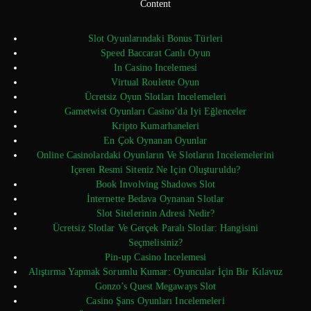
Content
Slot Oyunlarındaki Bonus Türleri
Speed Baccarat Canlı Oyun
In Casino Incelemesi
Virtual Roulette Oyun
Ücretsiz Oyun Slotları Incelemeleri
Gametwist Oyunları Casino’da Iyi Eğlenceler
Kripto Kumarhaneleri
En Çok Oynanan Oyunlar
Online Casinolardaki Oyunların Ve Slotların Incelemelerini
Içeren Resmi Siteniz Ne Için Oluşturuldu?
Book Involving Shadows Slot
İnternette Bedava Oynanan Slotlar
Slot Sitelerinin Adresi Nedir?
Ücretsiz Slotlar Ve Gerçek Paralı Slotlar: Hangisini
Seçmelisiniz?
Pin-up Casino Incelemesi
Alıştırma Yapmak Sorumlu Kumar: Oyuncular İçin Bir Kılavuz
Gonzo’s Quest Megaways Slot
Casino Şans Oyunları Incelemeleri