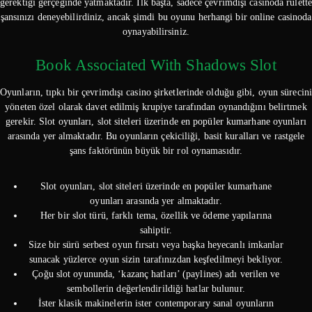
gerektiği gerçeğinde yatmaktadır. İlk başta, sadece çevrimdışı casinoda rulette
şansınızı deneyebilirdiniz, ancak şimdi bu oyunu herhangi bir online casinoda
oynayabilirsiniz.
Book Associated With Shadows Slot
Oyunların, tıpkı bir çevrimdışı casino şirketlerinde olduğu gibi, oyun sürecini
yöneten özel olarak davet edilmiş krupiye tarafından oynandığını belirtmek
gerekir. Slot oyunları, slot siteleri üzerinde en popüler kumarhane oyunları
arasında yer almaktadır. Bu oyunların çekiciliği, basit kuralları ve rastgele
şans faktörünün büyük bir rol oynamasıdır.
Slot oyunları, slot siteleri üzerinde en popüler kumarhane
oyunları arasında yer almaktadır.
Her bir slot türü, farklı tema, özellik ve ödeme yapılarına
sahiptir.
Size bir sürü serbest oyun fırsatı veya başka heyecanlı imkanlar
sunacak yüzlerce oyun sizin tarafınızdan keşfedilmeyi bekliyor.
Çoğu slot oyununda, ‘kazanç hatları’ (paylines) adı verilen ve
sembollerin değerlendirildiği hatlar bulunur.
İster klasik makinelerin ister contemporary sanal oyunların