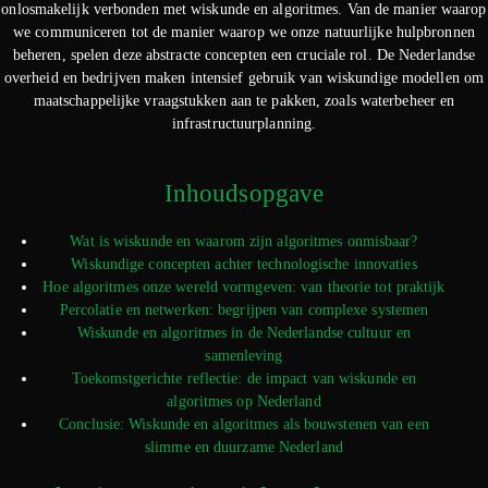
onlosmakelijk verbonden met wiskunde en algoritmes. Van de manier waarop
we communiceren tot de manier waarop we onze natuurlijke hulpbronnen
beheren, spelen deze abstracte concepten een cruciale rol. De Nederlandse
overheid en bedrijven maken intensief gebruik van wiskundige modellen om
maatschappelijke vraagstukken aan te pakken, zoals waterbeheer en
infrastructuurplanning.
Inhoudsopgave
Wat is wiskunde en waarom zijn algoritmes onmisbaar?
Wiskundige concepten achter technologische innovaties
Hoe algoritmes onze wereld vormgeven: van theorie tot praktijk
Percolatie en netwerken: begrijpen van complexe systemen
Wiskunde en algoritmes in de Nederlandse cultuur en
samenleving
Toekomstgerichte reflectie: de impact van wiskunde en
algoritmes op Nederland
Conclusie: Wiskunde en algoritmes als bouwstenen van een
slimme en duurzame Nederland