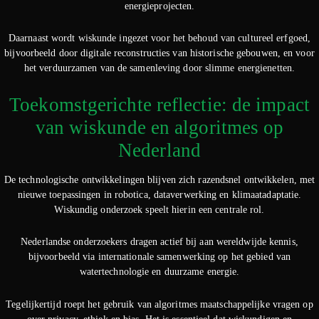
energieprojecten.
Daarnaast wordt wiskunde ingezet voor het behoud van cultureel erfgoed,
bijvoorbeeld door digitale reconstructies van historische gebouwen, en voor
het verduurzamen van de samenleving door slimme energienetten.
Toekomstgerichte reflectie: de impact
van wiskunde en algoritmes op
Nederland
De technologische ontwikkelingen blijven zich razendsnel ontwikkelen, met
nieuwe toepassingen in robotica, dataverwerking en klimaatadaptatie.
Wiskundig onderzoek speelt hierin een centrale rol.
Nederlandse onderzoekers dragen actief bij aan wereldwijde kennis,
bijvoorbeeld via internationale samenwerking op het gebied van
watertechnologie en duurzame energie.
Tegelijkertijd roept het gebruik van algoritmes maatschappelijke vragen op