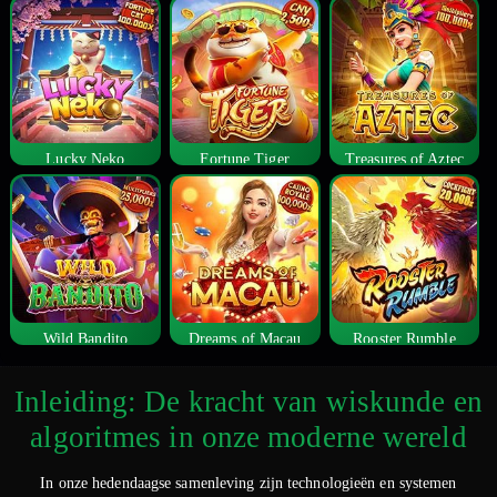
Lucky Neko
Fortune Tiger
Treasures of Aztec
Wild Bandito
Dreams of Macau
Rooster Rumble
Inleiding: De kracht van wiskunde en
algoritmes in onze moderne wereld
In onze hedendaagse samenleving zijn technologieën en systemen