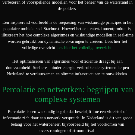
verbeteren of voorspellende modellen voor het beheer van de waterstand in
de polders.
Een inspirerend voorbeeld is de toepassing van wiskundige principes in het
populaire mobiele spel Starburst. Hoewel het een entertainmentproduct is,
illustreert het hoe complexe algoritmes en wiskundige modellen in real-time
worden gebruikt om dynamische ervaringen te creëren. Lees hier het
volledige overzicht
lees hier het volledige overzicht
.
Het optimaliseren van algoritmes voor efficiëntie draagt bij aan
duurzaamheid. Snellere, minder energie-verbruikende systemen helpen
Nederland te verduurzamen en slimme infrastructuren te ontwikkelen.
Percolatie en netwerken: begrijpen van
complexe systemen
Percolatie is een wiskundig begrip dat beschrijft hoe een vloeistof of
informatie zich door een netwerk verspreidt. In Nederland is dit van groot
belang voor het waterbeheer, bijvoorbeeld bij het voorkomen van
overstromingen of stroomuitval.