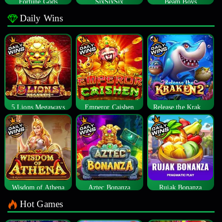
Fortune Gods
SixSixSix
Beam Boys
Daily Wins
5 Lions Megaways
Emperor Caishen
Release the Kraken 2
Wisdom of Athena
Aztec Bonanza
Rujak Bonanza
Hot Games