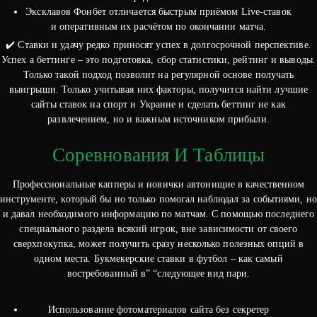
Эксклавов Фонбет отличается быстрым приёмом Live-ставок
и оперативным их расчётом по окончании матча.
✔️ Ставки и удачу редко приносят успех в долгосрочной перспективе.
Успех а беттинге – это подготовка, сбор статистики, рейтинг и выводы.
Только такой подход позволит на регулярной основе получать
выигрыши. Только учитывая них факторы, получится найти лучшие
сайты ставок на спорт и Украине и сделать беттинг не как
развлечением, но и важным источником прибыли.
Соревнования И Таблицы
Профессиональные капперы и новички автонищие в качественном
инструменте, который бы но только помогал наблюдал за событиями, но
и давал необходимого информацию по матчам. С помощью последнего
специального раздела всякий игрок, вне зависимости от своего
сверхпокупка, может получить сразу несколько полезных опций в
одном места. Букмекерские ставки в футбол – как самый
востребованный в” “следующее вид пари.
Использование фотоматериалов сайта без секретер