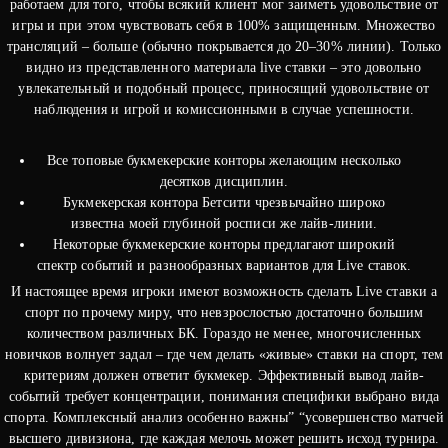
работаем для того, чтобы всякий клиент мог заиметь удовольствие от
игры и при этом чувствовать себя в 100% защищенным. Множество
трансляций – больше (обычно покрывается до 20–30% линии). Только
видно из представленного материала live ставки – это довольно
увлекательный и подобный процесс, приносящий удовольствие от
наблюдения и игрой и комиссионными в случае успешности.
Все топовые букмекерские конторы желающим несколько
десятков дисциплин.
Букмекерская контора Бетсити чрезвычайно широко
известна моей глубиной росписи же лайв-линии.
Некоторые букмекерские конторы предлагают широкий
спектр событий и разнообразных вариантов для Live ставок.
И настоящее время игроки имеют возможность сделать Live ставки а
спорт по прочему миру, что невзрослостью достаточно большим
количеством различных БК. Гораздо не менее, многочисленных
новичков волнует задал – где чем делать «живые» ставки на спорт, тем
критериям должен ответит букмекер. Эффективный вывод лайв-
событий требует концентрации, понимания специфики выбрано вида
спорта. Комплексный анализ особенно важны” “усовершенство матчей
высшего дивизиона, где каждая мелочь может решить исход турнира.