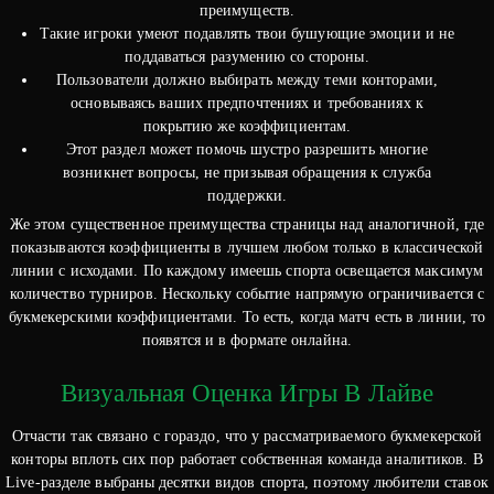
преимуществ.
Такие игроки умеют подавлять твои бушующие эмоции и не
поддаваться разумению со стороны.
Пользователи должно выбирать между теми конторами,
основываясь ваших предпочтениях и требованиях к
покрытию же коэффициентам.
Этот раздел может помочь шустро разрешить многие
возникнет вопросы, не призывая обращения к служба
поддержки.
Же этом существенное преимущества страницы над аналогичной, где
показываются коэффициенты в лучшем любом только в классической
линии с исходами. По каждому имеешь спорта освещается максимум
количество турниров. Нескольку событие напрямую ограничивается с
букмекерскими коэффициентами. То есть, когда матч есть в линии, то
появятся и в формате онлайна.
Визуальная Оценка Игры В Лайве
Отчасти так связано с гораздо, что у рассматриваемого букмекерской
конторы вплоть сих пор работает собственная команда аналитиков. В
Live-разделе выбраны десятки видов спорта, поэтому любители ставок