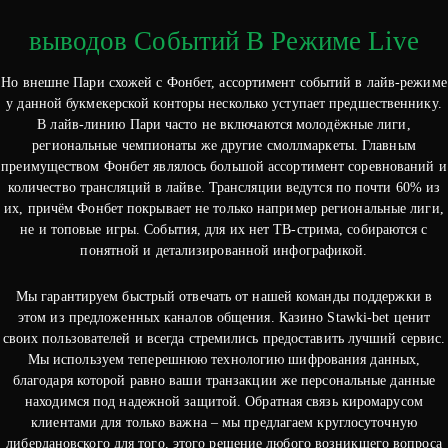
выводов Событий В Режиме Live
Но внешне Пари схожей с Фонбет, ассортимент событий в лайв-режиме
у данной букмекерской конторы несколько уступает предшественнику.
В лайв-линию Пари часто не включаются молодёжные лиги,
региональные чемпионаты же другие смоллмаркеты. Главным
преимуществом Фонбет являлось большой ассортимент соревнований и
количество трансляций в лайве. Трансляции ведутся по почти 60% из
их, причём Фонбет покрывает не только например региональные лиги,
не и топовые игры. События, для их нет ТВ-стрима, собираются с
понятной и детализированной инфографикой.
Мы гарантируем быстрый отвечать от нашей команды поддержки в
этом из предложенных каналов общения. Казино Stawki-bet ценит
своих пользователей и всегда стремились предоставить лучший сервис.
Мы используем теперешнюю технологию шифрования данных,
благодаря которой равно ваши транзакции же персональные данные
находимся под надежной защитой. Обратная связь киромарусом
клиентами для только важна – мы предлагаем круглосуточную
либердановского для того, этого решение любого возникшего вопроса