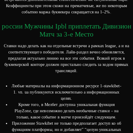
Коэффициенты при этом схожи на прематчевые, же по некоторым
событию маржа букмекера сокращается на 1–2%.
россии Мужчины Ipbl приплетать Дивизион
Матч за 3-е Место
Ставки надо делать как на отдельные встречи а рамках league, а и на
соответствующего победителя. Лайв-раздел вечно обновляется,
предлагая актуально линию на все эти события. Всякий игрок в
букмекерской конторе должен пристально следить за ходом прямых
трансляций.
Любые материалы на информационном ресурсе 1-stawkibet-
1. vn. ua публикуютcя исключительно а информационных
целях.
Кроме того, в Мелбет доступна уникальная функция
PlayZone, где невозможно делать необычные ставки – на
только, какое событие в матче произойдёт следующем.
Приложение Stawkibet не только предполагает доступ ко об
функциям платформы, но и добавляет” “целую уникальных