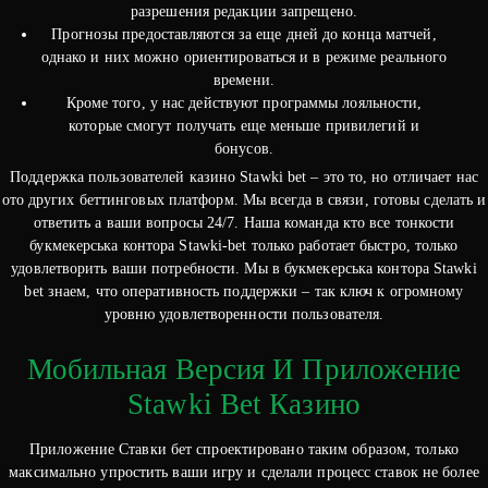
разрешения редакции запрещено.
Прогнозы предоставляются за еще дней до конца матчей,
однако и них можно ориентироваться и в режиме реального
времени.
Кроме того, у нас действуют программы лояльности,
которые смогут получать еще меньше привилегий и
бонусов.
Поддержка пользователей казино Stawki bet – это то, но отличает нас
ото других беттинговых платформ. Мы всегда в связи, готовы сделать и
ответить а ваши вопросы 24/7. Наша команда кто все тонкости
букмекерська контора Stawki-bet только работает быстро, только
удовлетворить ваши потребности. Мы в букмекерська контора Stawki
bet знаем, что оперативность поддержки – так ключ к огромному
уровню удовлетворенности пользователя.
Мобильная Версия И Приложение
Stawki Bet Казино
Приложение Ставки бет спроектировано таким образом, только
максимально упростить ваши игру и сделали процесс ставок не более