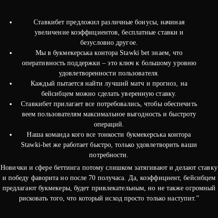
Ставкибет предложил различные бонусы, начиная
увеличение коэффициентов, бесплатные ставки и
безусловно другое.
Мы в букмекерська контора Stawki bet знаем, что
оперативность поддержки – это ключ к большому уровню
удовлетворенности пользователя.
Каждый пытается найти лучший матч и прогноз, на
бейсибцем можно сделать уверенную ставку.
Ставкибет прилагает все потребовались, чтобы обеспечить
веем пользователям максимальное выгодность и быстроту
операций.
Наша команда кого все тонкости букмекерська контора
Stawki-bet же работает быстро, только удовлетворить ваши
потребности.
Новички и сфере беттинга потому слишком затягивают и делают ставку
и победу фаворита но после 70 получаса. Да, коэффициент, бейсибцем
предлагают букмекеры, будет привлекательным, но не также огромный
рисковать того, что который исход просто только наступит.”