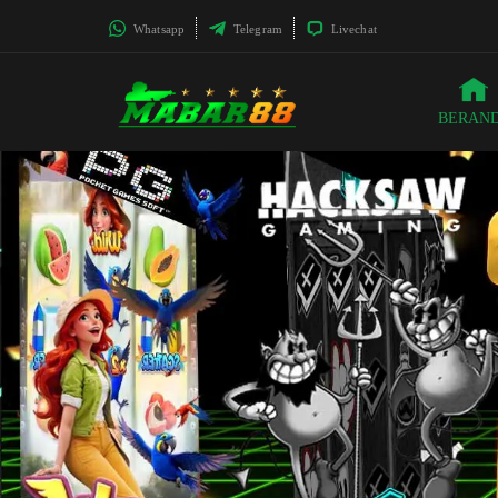
Whatsapp
Telegram
Livechat
BERAN