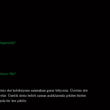
luşturuldu?
ekiyor Mu?
tsiz slot koleksiyonu sunmaktan gurur biliyoruz. Ücretsiz slot
r. Üstelik slotta belirli zaman aralıklarında çekilen birden
yda bir kez çekilir.