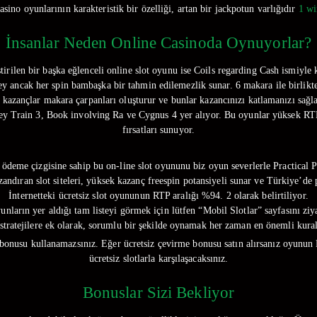
casino oyunlarının karakteristik bir özelliği, artan bir jackpotun varlığıdır
1 wi
İnsanlar Neden Online Casinoda Oynuyorlar?
iştirilen bir başka eğlenceli online slot oyunu ise Coils regarding Cash ismiyl
ey ancak her spin bambaşka bir tahmin edilemezlik sunar. 6 makara ile birlikt
azançlar makara çarpanları oluşturur ve bunlar kazancınızı katlamanızı sağla
 Train 3, Book involving Ra ve Cygnus 4 yer alıyor. Bu oyunlar yüksek RTP 
fırsatları sunuyor.
 ödeme çizgisine sahip bu on-line slot oyununu biz oyun severlerle Practical P
andıran slot siteleri, yüksek kazanç freespin potansiyeli sunar ve Türkiye’de 
İnternetteki ücretsiz slot oyununun RTP aralığı %94. 2 olarak belirtiliyor.
nların yer aldığı tam listeyi görmek için lütfen “Mobil Slotlar” sayfasını ziy
stratejilere ek olarak, sorumlu bir şekilde oynamak her zaman en önemli kural
usu kullanamazsınız. Eğer ücretsiz çevirme bonusu satın alırsanız oyunun RT
ücretsiz slotlarla karşılaşacaksınız.
Bonuslar Sizi Bekliyor