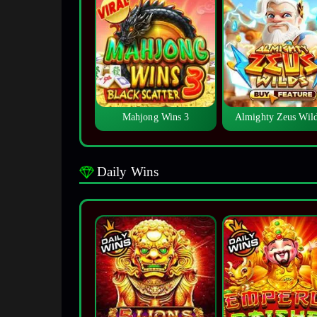
Mahjong Wins 3
Almighty Zeus Wi
Daily Wins