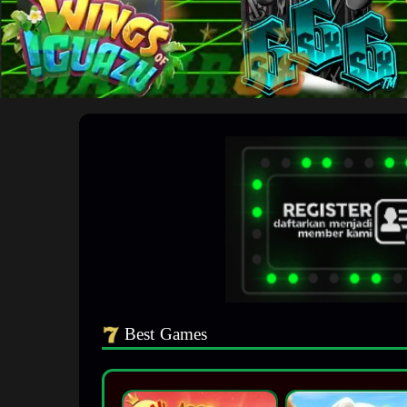
Best Games