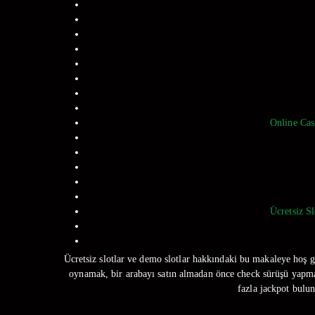
Online Cas
Ücretsiz S
Ücretsiz slotlar ve demo slotlar hakkındaki bu makaleye hoş g
oynamak, bir arabayı satın almadan önce check sürüşü yapmak
fazla jackpot bulun