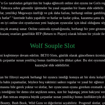
y’n Go tarafından geliştirilen bir başka eğlenceli online slot oyunu ise Coils r
Yalnızca sobre güvenilir işletmeler bu yasal organdan bir lisans elde edebilir.
tlar, yenilikçi Megaways özelliği ve çok daha fazlası, herhangi online gambli
 hatlar” “üzerinde bahis yapabilir ve hatlar ne kadar çoksa, kazanma şansı da 
en iyi online slot oyunlarının yeni başlayan oyuncular için ideal olduğunu söy
 birçok avantaj sunar. Online casinoda oynadığınızda, herhangi bir yere gitme
kazanç oranları genellikle RTP (Return to Player) olarak bilinen bir yüzde ile 
Wolf Souple Slot
ni keşfetmeye devam edelim. BETO Slots, günlük olarak güncellenen ücretsiz s
k çarpanlar sunan yenilikçi bonus özellikleriyle dikkat çeker. Bu slot oyunu
kazançlar elde edebilirler.
 bir filtreyi seçerek herhangi bir oyuncu istediği konuya ait bir slotu kolaylı
a bahis yapamazlar, böylece boş vaktinizi sadece regular ve yasal bir eğlence 
sına bile gerek yoktur ve slotlar, her oyuncunun oyuna girerken otomatik olar
stediğiniz bir demo slot seçtikten sonra, size bir başlangıç jeton bakiyesi ver
i Batı teması empieza büyük çarpanlar sunan yenilikçi bonus özellikleriyle di
ounty, Bush Book, Wild Guns ve diğerlerini sayabiliriz. Progresif slotlar, çe