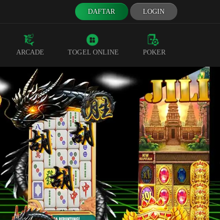
DAFTAR
LOGIN
ARCADE
TOGEL ONLINE
POKER