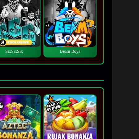
SixSixSix
Beam Boys