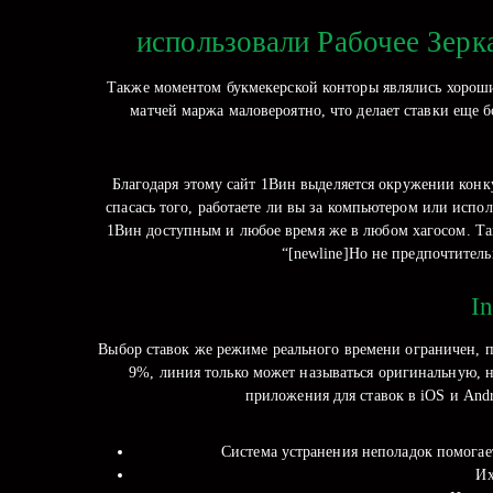
использовали Рабочее Зерк
Также моментом букмекерской конторы являлись хорош
матчей маржа маловероятно, что делает ставки еще
Благодаря этому сайт 1Вин выделяется окружении конк
спасась того, работаете ли вы за компьютером или испо
1Вин доступным и любое время же в любом хагосом. Так
“[newline]Но не предпочтител
I
Выбор ставок же режиме реального времени ограничен, п
9%, линия только может называться оригинальную, н
приложения для ставок в iOS и And
Система устранения неполадок помогае
Их