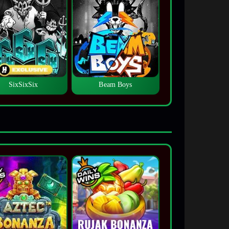
SixSixSix
Beam Boys