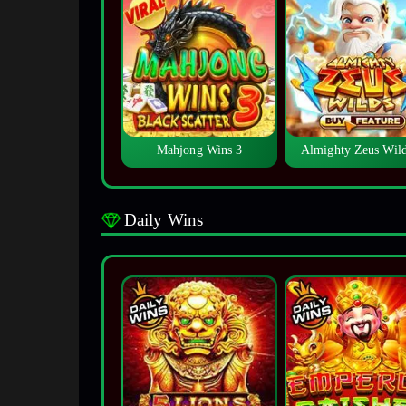
Mahjong Wins 3
Almighty Zeus Wi
Daily Wins