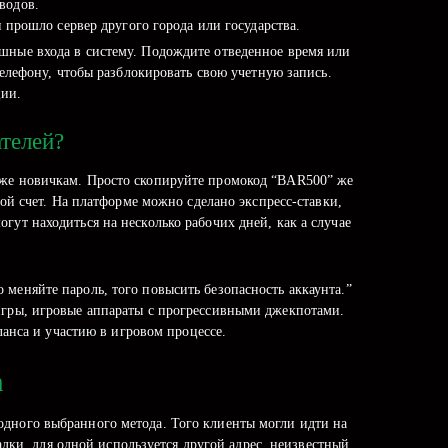
водов.
прошло сервер другого города или государства.
шные входа в систему. Подождите отведенное время или
лефону, чтобы разблокировать свою учетную запись.
ции.
телей?
аже новичкам. Просто скопируйте промокод “BAR500” же
й счет. На платформе можно сделано экспресс-ставки,
гут находиться на несколько рабочих дней, как а случае
 меняйте пароль, того повысить безопасность аккаунта.”
игры, игровые аппараты с прогрессивными джекпотами.
анса и участию в игровом процессе.
n
дного выбранного метода. Того клиенты могли идти на
дки, для одной используется другой адрес, неизвестный