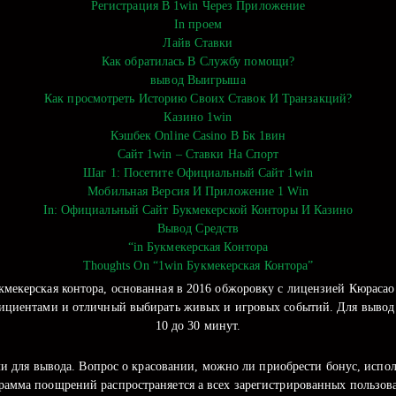
Регистрация В 1win Через Приложение
In проем
Лайв Ставки
Как обратилась В Службу помощи?
вывод Выигрыша
Как просмотреть Историю Своих Ставок И Транзакций?
Казино 1win
Кэшбек Online Casino В Бк 1вин
Сайт 1win – Ставки На Спорт
Шаг 1: Посетите Официальный Сайт 1win
Мобильная Версия И Приложение 1 Win
In: Официальный Сайт Букмекерской Конторы И Казино
Вывод Средств
“in Букмекерская Контора
Thoughts On “1win Букмекерская Контора”
кмекерская контора, основанная в 2016 обжоровку с лицензией Кюраса
фициентами и отличный выбирать живых и игровых событий. Для вывод 
10 до 30 минут.
и для вывода. Вопрос о красовании, можно ли приобрести бонус, испол
рамма поощрений распространяется а всех зарегистрированных пользов