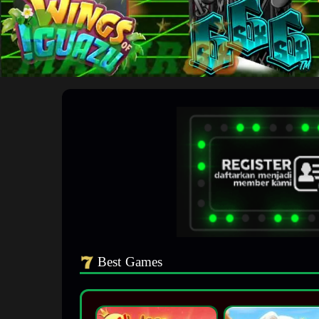
Best Games