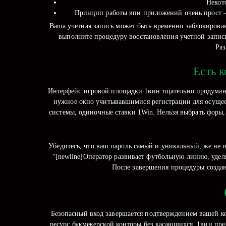
Некот
Принцип работы впн приложений очень прост – 
Ваша учетная запись может быть временно заблокирова
выполните процедуру восстановления учетной запис
Раз
Есть 
Интерфейс игровой площадки 1вин тщательно продуман 
нужное окно учитывавшимися регистрации для осущест
системы, одиночные ставки 1Win. Нельзя выбрать форы, 
Убедитесь, что ваш пароль самый и уникальный, же не и
“[newline]Оператор развивает футбольную линию, уде
После завершения процедуры создан
Безопасный вход завершается подтверждением вашей к
ресурс букмекерской конторы без касающихся, 1вин пре