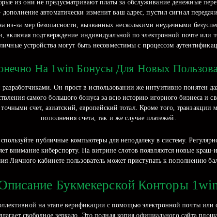
орые из они не предусматривают платы за обслуживание денежные пере
дополнение автоматически изменит ваш адрес, пустил сигнал передачи 
на из-за мер безопасности, вызванных несколькими неудачными безуспе
и, включая подтверждение индивидуальной по электронной почте или те
личные устройства могут быть несовместимы с процессом аутентифика
конечно На 1win Бонусы Для Новых Пользова
разработчиками. Он прост в использовании же интуитивно понятен д
вления самого большого бонуса за всю историю игорного бизнеса и сво
точными счет, азиатский, европейский тотал. Кроме того, транзакции мо
пополнения счета, так и же случае платежей.
спользуйте публичные компьютеры для неподалеку в систему. Регулярно
ляет внимание киберспорту. На витрине слотов появляются новые краш-
ия Личного кабинете пользователь может приступать к пополнению бал
Описание Букмекерской Конторы 1wi
оллективной на этапе верификации с помощью электронной почты или о
длагает свободное зеркало. Это полная копия официального сайта площа