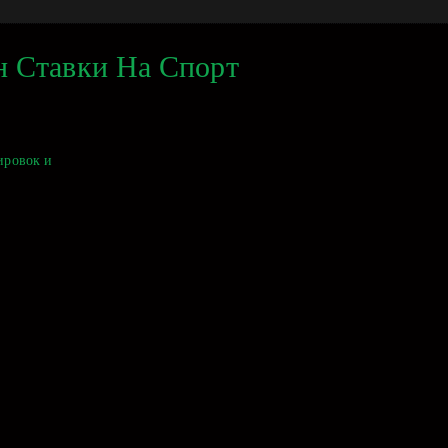
н Ставки На Спорт
ировок и