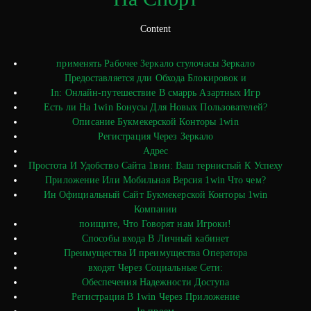
Content
применять Рабочее Зеркало стулочасы Зеркало
Предоставляется дли Обхода Блокировок и
In: Онлайн-путешествие В смаррь Азартных Игр
Есть ли На 1win Бонусы Для Новых Пользователей?
Описание Букмекерской Конторы 1win
Регистрация Через Зеркало
Адрес
Простота И Удобство Сайта 1вин: Ваш тернистый К Успеху
Приложение Или Мобильная Версия 1win Что чем?
Ин Официальный Сайт Букмекерской Конторы 1win
Компании
поищите, Что Говорят нам Игроки!
Способы входа В Личный кабинет
Преимущества И преимущества Оператора
входят Через Социальные Сети:
Обеспечения Надежности Доступа
Регистрация В 1win Через Приложение