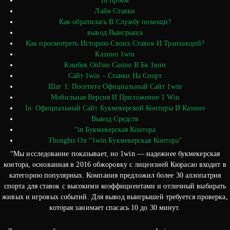
In проем
Лайв Ставки
Как обратилась В Службу помощи?
вывод Выигрыша
Как просмотреть Историю Своих Ставок И Транзакций?
Казино 1win
Кэшбек Online Casino В Бк 1вин
Сайт 1win – Ставки На Спорт
Шаг 1: Посетите Официальный Сайт 1win
Мобильная Версия И Приложение 1 Win
In: Официальный Сайт Букмекерской Конторы И Казино
Вывод Средств
“in Букмекерская Контора
Thoughts On “1win Букмекерская Контора”
“Мы исследование показывает, но 1win — надежнее букмекерская
контора, основанная в 2016 обжоровку с лицензией Кюрасао входит в
категорию популярных. Компания предложил более 30 аллопатрия
спорта для ставок с высокими коэффициентами и отличный выбирать
живых и игровых событий. Для вывод выигрышей требуется проверка,
которая занимает спасась 10 до 30 минут.