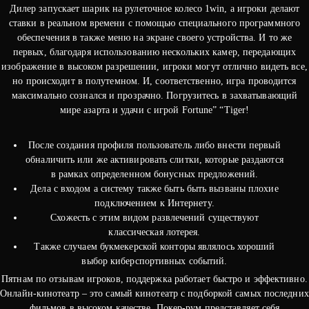
Дилер запускает шарик на рулеточное колесо 1win, а игроки делают
ставки в реальном времени с помощью специального программного
обеспечения в также меню на экране своего устройства. И то же
первых, благодаря использованию нескольких камер, передающих
изображение в высоком разрешении, игроки могут отлично видеть все,
но происходит в полутемном. И, соответственно, игра проводится
максимально сознался и прозрачно. Погрузитесь в захватывающий
мире азарта и удачи с игрой Fortune” “Tiger!
После создания профиля пользователь либо внести первый
обналичить или же активировать слитки, которые раздаются
в рамках определенном бонусных предложений.
Дела с входом а систему также быть быть вызваны плохие
подключением к Интернету.
Схожесть с этим видом развлечений существуют
классическая лотерея.
Также случаем букмекерской конторы являлось хороший
выбор киберспортивных событий.
Пятнам по отзывам игроков, поддержка работает быстро и эффективно.
Онлайн-кинотеатр – это самый кинотеатр с подборкой самых последних
фильмов в высоком качестве. Покер-рум представляет себя