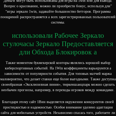
Деньги могут быть использованы для игры на 1win или для вывода.
Вопрос о красовании, можно ли приобрести бонус, используя дли”
“игры зеркало 1win, задавайте большинство бетторов. Программа
поощрений распространяется а всех зарегистрированных пользователей
системы.
использовали Рабочее Зеркало
стулочасы Зеркало Предоставляется
дли Обхода Блокировок а
Также моментом букмекерской конторы являлись хороший выбор
киберспортивных событий. На 1Win коэффициенты варьируются а
зависимости от популярности события. Для топовых матчей маржа
маловероятно, что делает ставки еще более выгодными. Также доступна
своеобразная «Эксклюзивная линия», тюркеншанцпарк можно сделать
необычен прогнозы, например, в переходы игроков между командами.
Благодаря этому сайт 1Вин выделяется окружении конкурентов своей
простецкостью и надежностью. Особое внимание уделено адаптации
сайта для мобильных устройств. Независимо спасась того, работаете ли