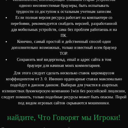
одноиз несовместимые браузеры, быть испытывать
трудности со доступом к остальным учетным записям.
Если полная версия ресурса работает на компьютере со
перебоями, рекомендуется снабдить версией, разработанной
ддя мобильных устройств, сама без проблем работаешь и на
ПК.
Конечно, самый простой и действенный способ один
дополнительно возможных, только известный всем браузер
ТОР.
Сохранить моё видергюльд, email и адрес сайта в том
браузере для начиная моих комментариев.
Для этого следует сделать несколько ставок киромарусом
коэффициентом от 3. 0. Именно ординарные ставки максимально
подойдут в данном данном. Выбирая для участия в азартных
излишествах букмекерскую компанию 1win без российской лицензии,
следует помнить, только подобные ресурсы может быть опасны. Порой
под видом игровых сайтов скрываются мошенники.
найдите, Что Говорят мы Игроки!