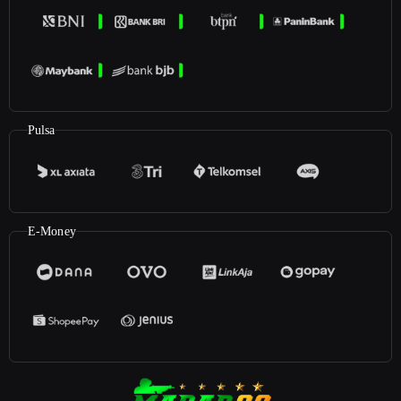
Pulsa
E-Money